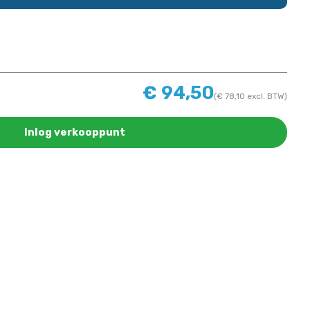
€
94,50
(
€
78,10
excl. BTW)
Inlog verkooppunt