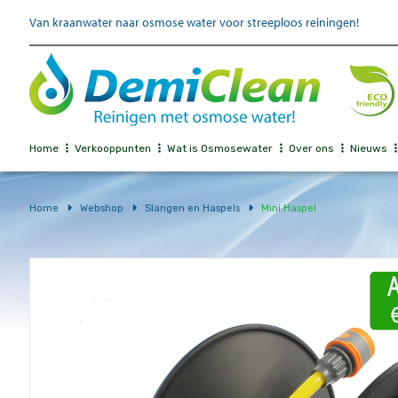
Van kraanwater naar osmose water voor streeploos reiningen!
Home
Verkooppunten
Wat is Osmosewater
Over ons
Nieuws
Home
Webshop
Slangen en Haspels
Mini Haspel