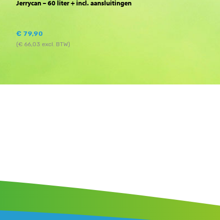
Jerrycan – 60 liter + incl. aansluitingen
€
79,90
(
€
66,03
excl. BTW)