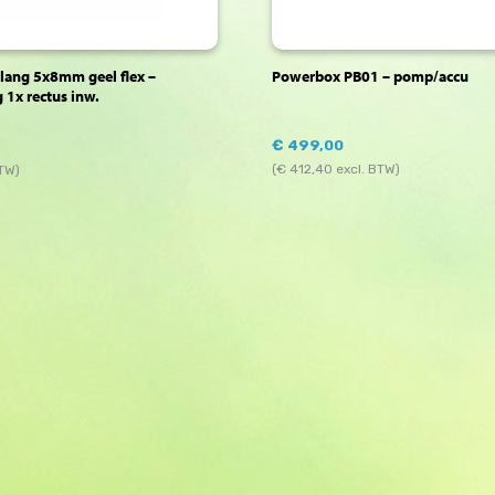
slang 5x8mm geel flex –
Powerbox PB01 – pomp/accu
 1x rectus inw.
€
499,00
(
€
412,40
excl. BTW)
BTW)