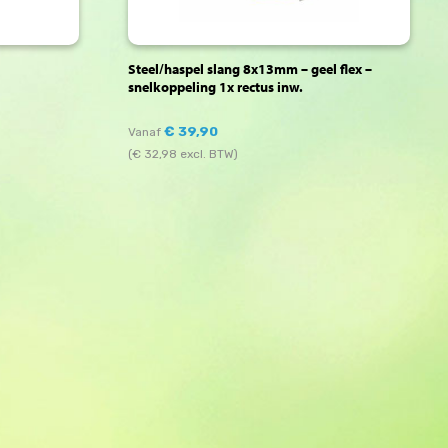
Steel/haspel slang 8x13mm – geel flex –
snelkoppeling 1x rectus inw.
€
39,90
Vanaf
(
€
32,98
excl. BTW)