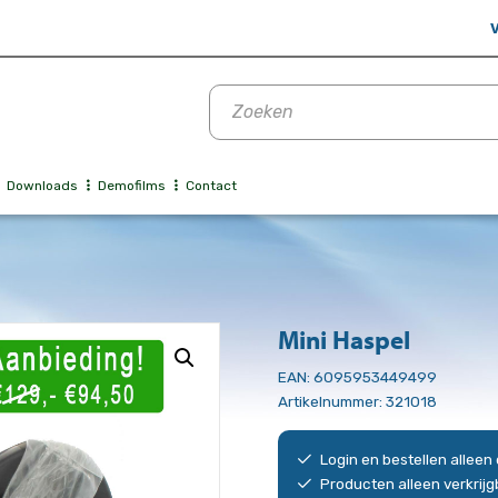
V
Producten
zoeken
Downloads
Demofilms
Contact
Mini Haspel
EAN:
6095953449499
Artikelnummer:
321018
Login en bestellen allee
Producten alleen verkrij