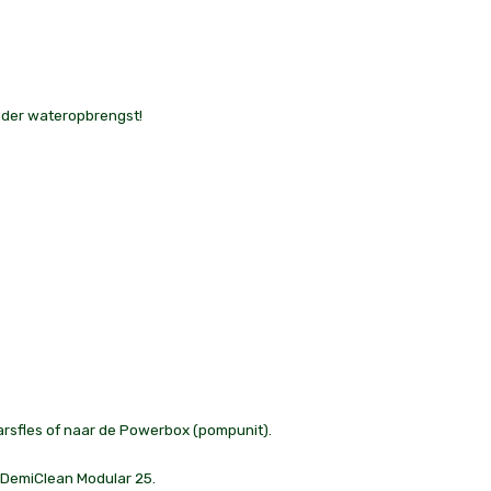
inder wateropbrengst!
arsfles of naar de Powerbox (pompunit).
 DemiClean Modular 25.