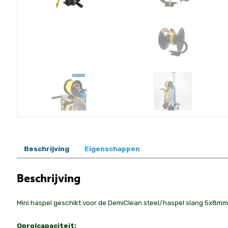
Beschrijving
Eigenschappen
Beschrijving
Mini haspel geschikt voor de DemiClean steel/haspel slang 5x8m
Oprolcapaciteit: