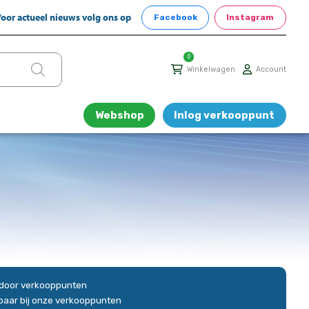
oor actueel nieuws volg ons op
Facebook
Instagram
0
Winkelwagen
Account
Webshop
Inlog verkooppunt
n door verkooppunten
gbaar bij onze verkooppunten