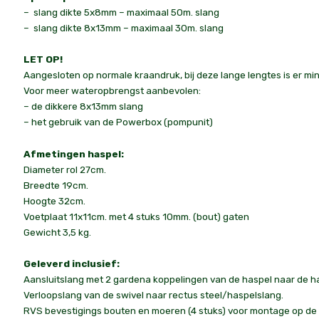
– slang dikte 5x8mm – maximaal 50m. slang
– slang dikte 8x13mm – maximaal 30m. slang
LET OP!
Aangesloten op normale kraandruk, bij deze lange lengtes is er m
Voor meer wateropbrengst aanbevolen:
– de dikkere 8x13mm slang
– het gebruik van de Powerbox (pompunit)
Afmetingen haspel:
Diameter rol 27cm.
Breedte 19cm.
Hoogte 32cm.
Voetplaat 11x11cm. met 4 stuks 10mm. (bout) gaten
Gewicht 3,5 kg.
Geleverd inclusief:
Aansluitslang met 2 gardena koppelingen van de haspel naar de h
Verloopslang van de swivel naar rectus steel/haspelslang.
RVS bevestigings bouten en moeren (4 stuks) voor montage op de