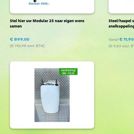
Stel hier uw Modular 25 naar eigen wens
Steel/haspel 
samen
snelkoppeling
€
899,00
€
11,90
Vanaf
(
€
742,98
excl. BTW)
(
€
9,83
excl. 