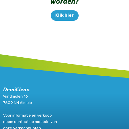
worden?
Klik hier
DemiClean
Windmolen 16
7609 NN Almelo
Voor informatie en verkoop
neem contact op met één van
onze
Verkooppunten
.