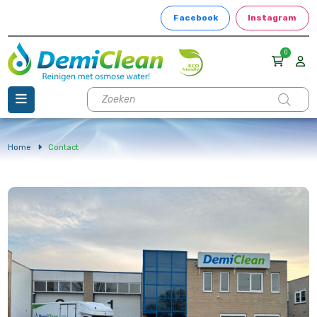
Facebook
Instagram
0
Producten
zoeken
Home
Contact