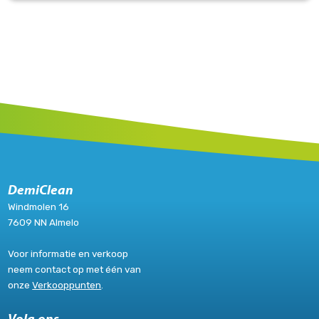
DemiClean
Windmolen 16
7609 NN Almelo
Voor informatie en verkoop
neem contact op met één van
onze
Verkooppunten
.
Volg ons