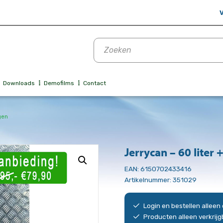
V
Producten
zoeken
Downloads
Demofilms
Contact
ngen
Jerrycan – 60 liter +
EAN:
6150702433416
Artikelnummer:
351029
Login en bestellen allee
Producten alleen verkrij