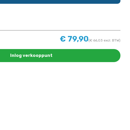
€
79,90
(
€
66,03
excl. BTW)
Inlog verkooppunt