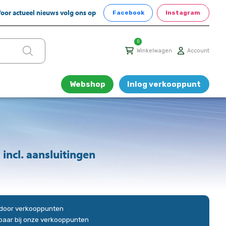
oor actueel nieuws volg ons op
Facebook
Instagram
0
Winkelwagen
Account
Webshop
Inlog verkooppunt
 incl. aansluitingen
n door verkooppunten
gbaar bij onze verkooppunten