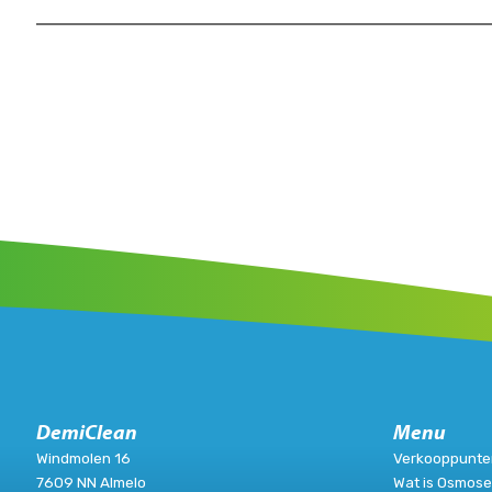
DemiClean
Menu
Windmolen 16
Verkooppunte
7609 NN Almelo
Wat is Osmos