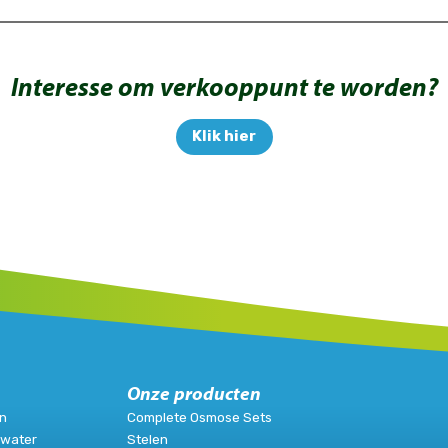
Interesse om verkooppunt te worden?
Klik hier
Onze producten
n
Complete Osmose Sets
ewater
Stelen