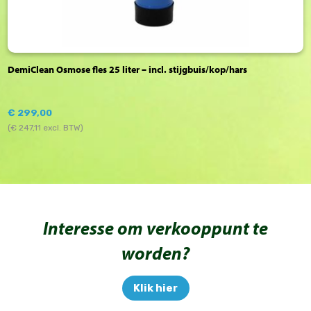
DemiClean Osmose fles 25 liter – incl. stijgbuis/kop/hars
€
299,00
(
€
247,11
excl. BTW)
Interesse om verkooppunt te
worden?
Klik hier