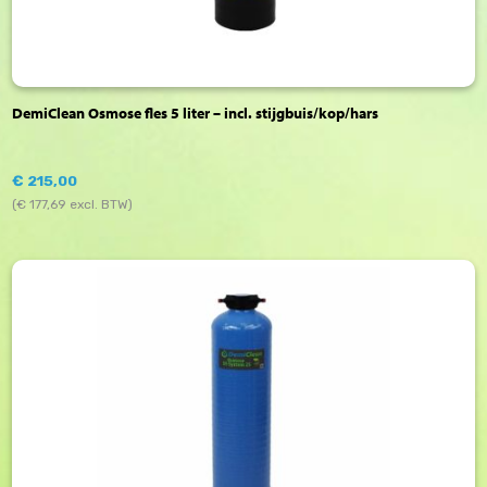
DemiClean Osmose fles 5 liter – incl. stijgbuis/kop/hars
€
215,00
(
€
177,69
excl. BTW)