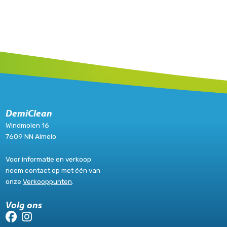
DemiClean
Windmolen 16
7609 NN Almelo
Voor informatie en verkoop
neem contact op met één van
onze
Verkooppunten
.
Volg ons