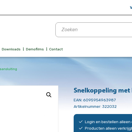
V
Producten
zoeken
Downloads
Demofilms
Contact
aansluiting
Snelkoppeling met 
EAN:
6095954963987
Artikelnummer:
322032
Login en bestellen allee
Producten alleen verkrij