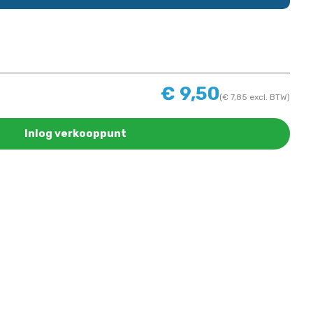
€
9,50
(
€
7,85
excl. BTW)
Inlog verkooppunt