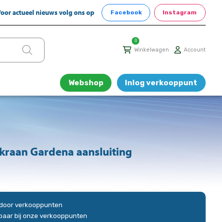
oor actueel nieuws volg ons op
Facebook
Instagram
0
Winkelwagen
Account
Webshop
Inlog verkooppunt
kraan Gardena aansluiting
n door verkooppunten
gbaar bij onze verkooppunten