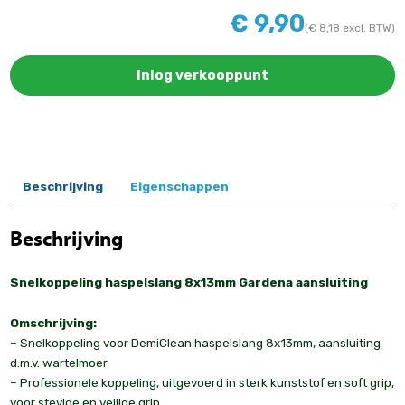
€
9,90
(
€
8,18
excl. BTW)
Inlog verkooppunt
Beschrijving
Eigenschappen
Beschrijving
Snelkoppeling haspelslang 8x13mm Gardena aansluiting
Omschrijving:
– Snelkoppeling voor DemiClean haspelslang 8x13mm, aansluiting
d.m.v. wartelmoer
– Professionele koppeling, uitgevoerd in sterk kunststof en soft grip,
voor stevige en veilige grip