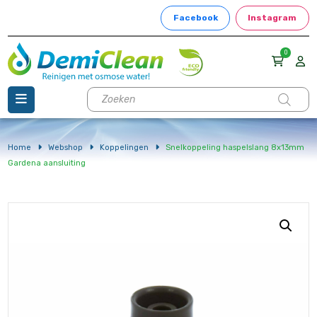
Facebook
Instagram
0
Producten
zoeken
Home
Webshop
Koppelingen
Snelkoppeling haspelslang 8x13mm
Gardena aansluiting