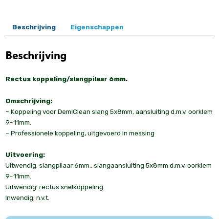
Beschrijving
Eigenschappen
Beschrijving
Rectus koppeling/slangpilaar 6mm.
Omschrijving:
– Koppeling voor DemiClean slang 5x8mm, aansluiting d.m.v. oorklem
9-11mm.
– Professionele koppeling, uitgevoerd in messing
Uitvoering:
Uitwendig: slangpilaar 6mm., slangaansluiting 5x8mm d.m.v. oorklem
9-11mm.
Uitwendig: rectus snelkoppeling
Inwendig: n.v.t.