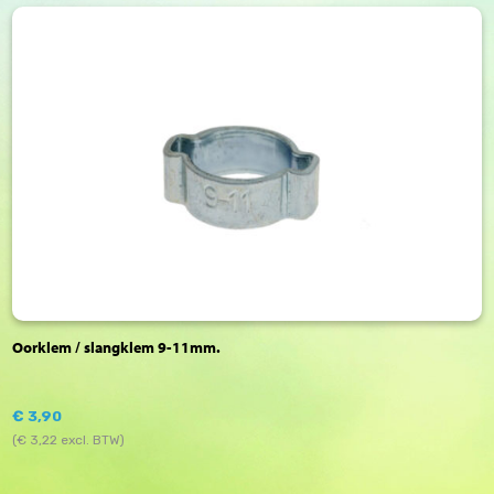
Oorklem / slangklem 9-11mm.
€
3,90
(
€
3,22
excl. BTW)