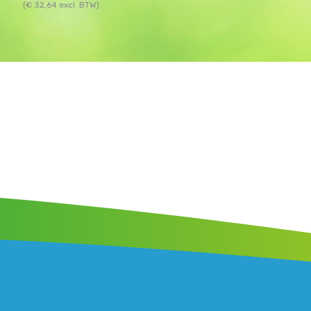
(
€
32,64
excl. BTW)