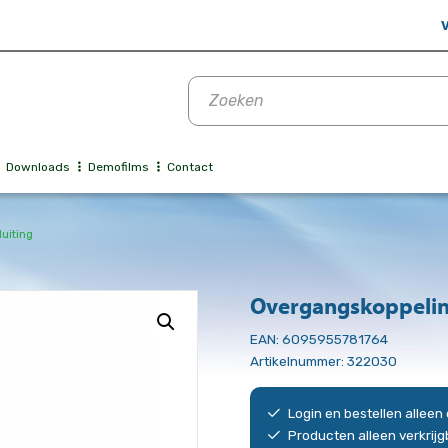
V
Producten
zoeken
Downloads
Demofilms
Contact
uiting
Overgangskoppelin
EAN:
6095955781764
Artikelnummer:
322030
Login en bestellen allee
Producten alleen verkrij