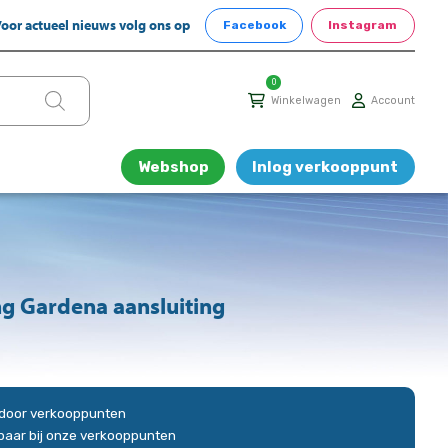
oor actueel nieuws volg ons op
Facebook
Instagram
0
Winkelwagen
Account
Webshop
Inlog verkooppunt
g Gardena aansluiting
n door verkooppunten
gbaar bij onze verkooppunten