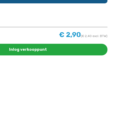
€
2,90
(
€
2,40
excl. BTW)
Inlog verkooppunt