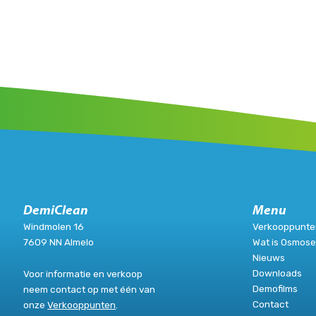
DemiClean
Menu
Windmolen 16
Verkooppunte
7609 NN Almelo
Wat is Osmos
Nieuws
Downloads
Voor informatie en verkoop
Demofilms
neem contact op met één van
Contact
onze
Verkooppunten
.