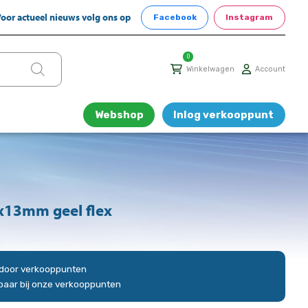
oor actueel nieuws volg ons op
Facebook
Instagram
0
Winkelwagen
Account
Webshop
Inlog verkooppunt
x13mm geel flex
n door verkooppunten
gbaar bij onze verkooppunten