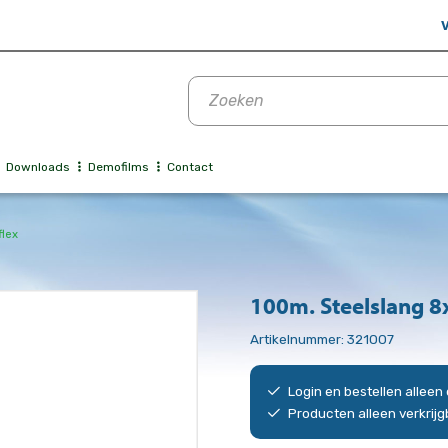
V
Producten
zoeken
Downloads
Demofilms
Contact
flex
100m. Steelslang 8
Artikelnummer:
321007
Login en bestellen allee
Producten alleen verkrij