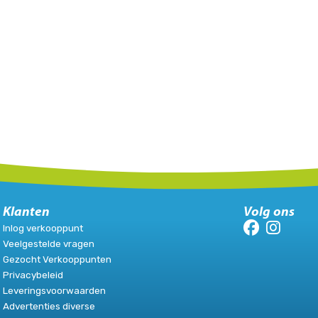
Klanten
Volg ons
Inlog verkooppunt
Veelgestelde vragen
Gezocht Verkooppunten
Privacybeleid
Leveringsvoorwaarden
Advertenties diverse