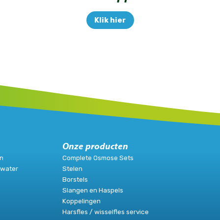
Klik hier
Onze producten
n
Complete Osmose Sets
ewater
Stelen
Borstels
Slangen en Haspels
Koppelingen
Harsfles / wisselfles service