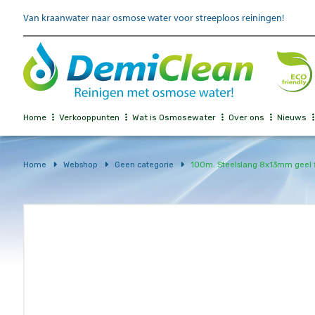
Van kraanwater naar osmose water voor streeploos reiningen!
Home
Verkooppunten
Wat is Osmosewater
Over ons
Nieuws
Home
Webshop
Geen categorie
100m. Steelslang 8x13mm geel 
Aanbieding!