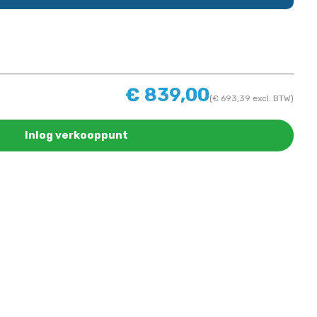
€
839,00
(
€
693,39
excl. BTW)
Inlog verkooppunt