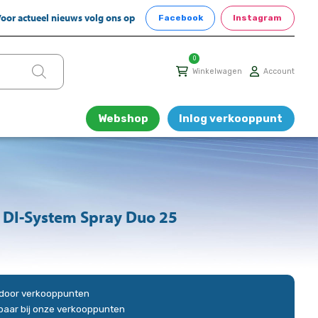
oor actueel nieuws volg ons op
Facebook
Instagram
0
Winkelwagen
Account
Webshop
Inlog verkooppunt
DI-System Spray Duo 25
n door verkooppunten
gbaar bij onze verkooppunten