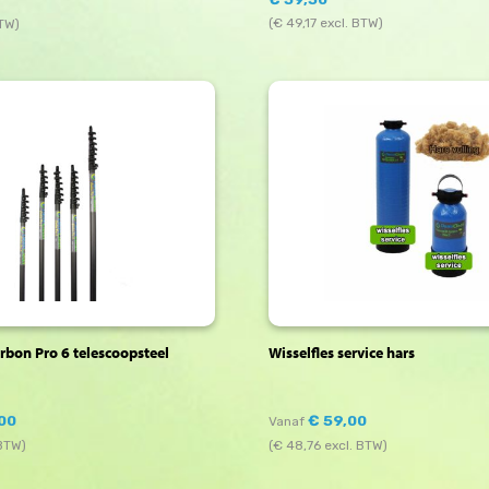
(
€
49,17
excl. BTW)
BTW)
bon Pro 6 telescoopsteel
Wisselfles service hars
00
€
59,00
Vanaf
 BTW)
(
€
48,76
excl. BTW)