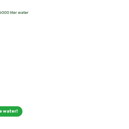
6000 liter water
e water!