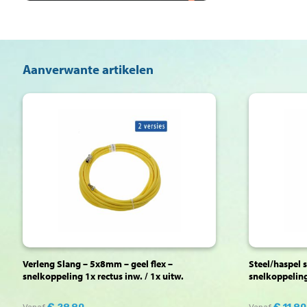
Aanverwante artikelen
Verleng Slang – 5x8mm – geel flex –
Steel/haspel 
snelkoppeling 1x rectus inw. / 1x uitw.
snelkoppeling
€
29,90
€
11,90