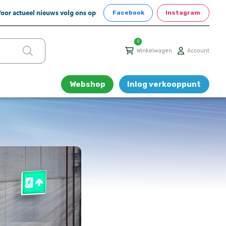
oor actueel nieuws volg ons op
Facebook
Instagram
0
Winkelwagen
Account
Webshop
Inlog verkooppunt