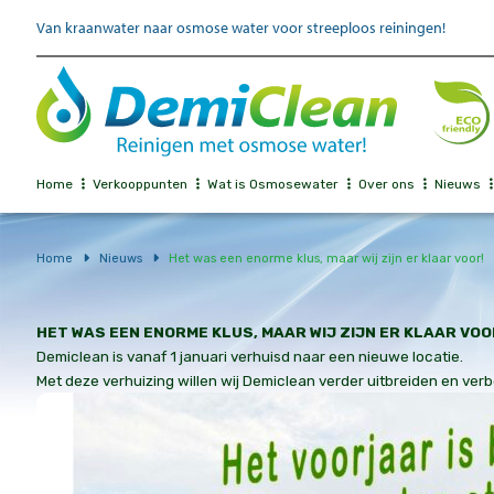
Van kraanwater naar osmose water voor streeploos reiningen!
Home
Verkooppunten
Wat is Osmosewater
Over ons
Nieuws
Home
Nieuws
Het was een enorme klus, maar wij zijn er klaar voor!
HET WAS EEN ENORME KLUS, MAAR WIJ ZIJN ER KLAAR VOO
Demiclean is vanaf 1 januari verhuisd naar een nieuwe locatie.
Met deze verhuizing willen wij Demiclean verder uitbreiden en ve