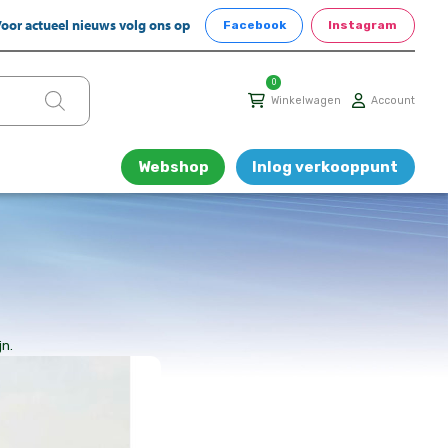
oor actueel nieuws volg ons op
Facebook
Instagram
0
Winkelwagen
Account
Webshop
Inlog verkooppunt
jn.